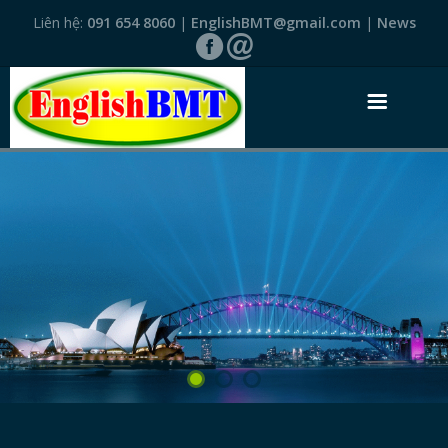
Liên hệ:
091 654 8060
|
EnglishBMT@gmail.com
|
News
TRANG NHẤT
GIỚI THIỆU
VĂN BẰNG