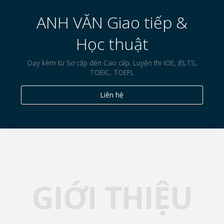
ANH VĂN Giao tiếp &
Học thuật
Dạy kèm từ Sơ cấp đến Cao cấp. Luyện thi IOE, IELTS,
TOEIC, TOEFL
Liên hệ
GIỚI THIỆU