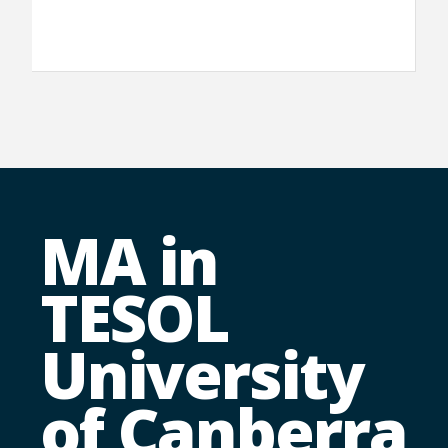
MA in
TESOL
University
of Canberra