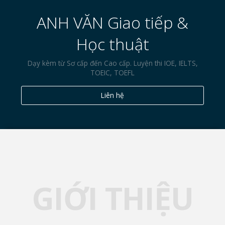
ANH VĂN Giao tiếp &
Học thuật
Dạy kèm từ Sơ cấp đến Cao cấp. Luyện thi IOE, IELTS,
TOEIC, TOEFL
Liên hệ
GIỚI THIỆU