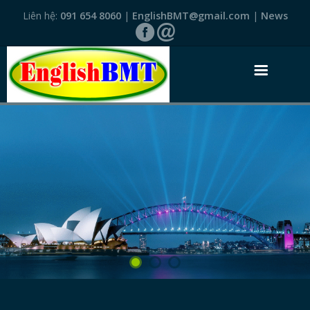
Liên hệ:
091 654 8060
|
EnglishBMT@gmail.com
|
News
TRANG NHẤT
GIỚI THIỆU
VĂN BẰNG