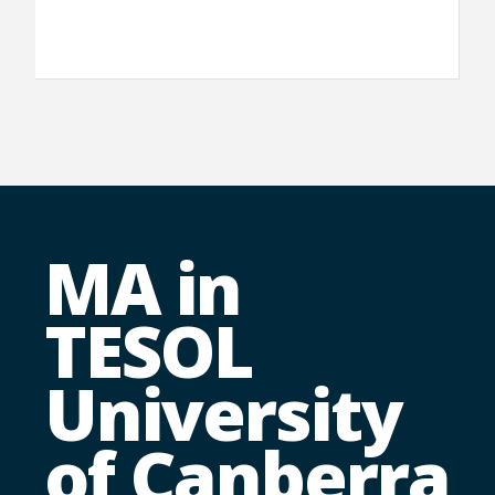
MA in
TESOL
University
of Canberra