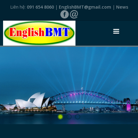
Liên hệ:
091 654 8060
|
EnglishBMT@gmail.com
|
News
TRANG NHẤT
GIỚI THIỆU
VĂN BẰNG