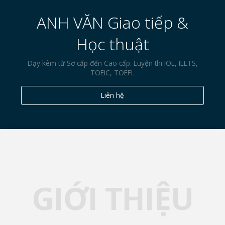
ANH VĂN Giao tiếp &
Học thuật
Dạy kèm từ Sơ cấp đến Cao cấp. Luyện thi IOE, IELTS,
TOEIC, TOEFL
Liên hệ
GIỚI THIỆU