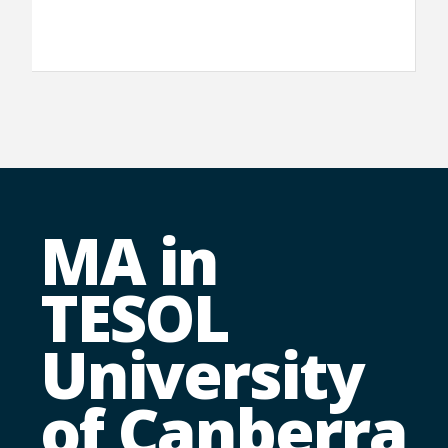
MA in
TESOL
University
of Canberra