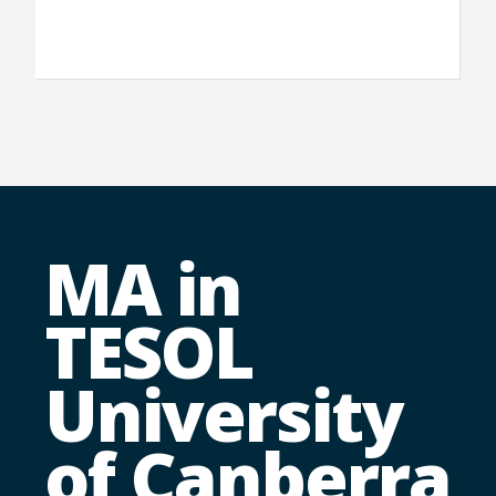
MA in
TESOL
University
of Canberra