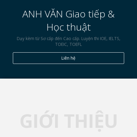
ANH VĂN Giao tiếp &
Học thuật
CHƯƠNG TRÌNH
Dạy kèm từ Sơ cấp đến Cao cấp. Luyện thi IOE, IELTS,
TOEIC, TOEFL
Liên hệ
DỊCH VỤ
LIÊN HỆ
GIỚI THIỆU