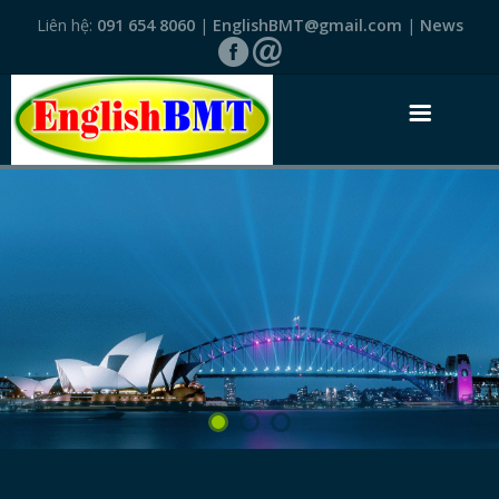
Liên hệ:
091 654 8060
|
EnglishBMT@gmail.com
|
News
TRANG NHẤT
GIỚI THIỆU
VĂN BẰNG