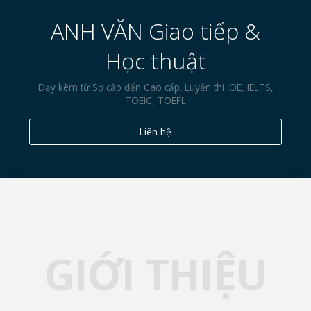
ANH VĂN Giao tiếp &
Học thuật
Dạy kèm từ Sơ cấp đến Cao cấp. Luyện thi IOE, IELTS,
TOEIC, TOEFL
Liên hệ
GIỚI THIỆU