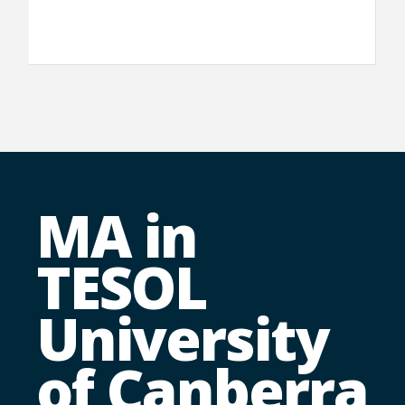
MA in
TESOL
University
of Canberra