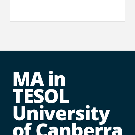
MA in
TESOL
University
of Canberra