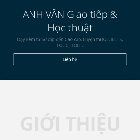
ANH VĂN Giao tiếp &
Học thuật
Dạy kèm từ Sơ cấp đến Cao cấp. Luyện thi IOE, IELTS,
TOEIC, TOEFL
Liên hệ
GIỚI THIỆU