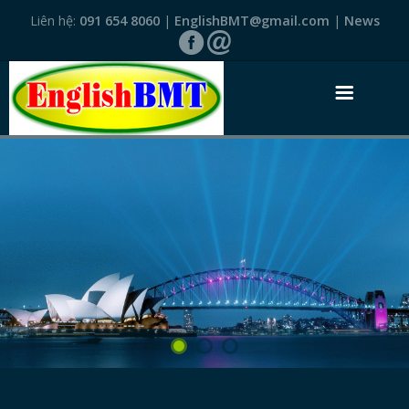
Liên hệ:
091 654 8060
|
EnglishBMT@gmail.com
|
News
TRANG NHẤT
GIỚI THIỆU
VĂN BẰNG