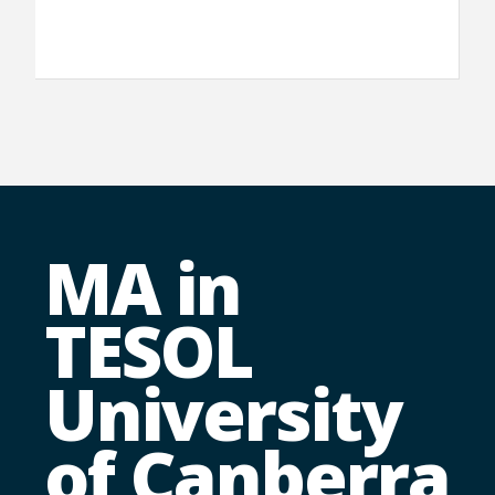
MA in
TESOL
University
of Canberra