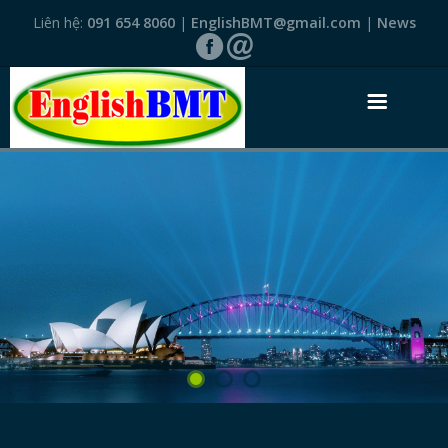
Liên hệ:
091 654 8060
|
EnglishBMT@gmail.com
|
News
TRANG NHẤT
GIỚI THIỆU
VĂN BẰNG