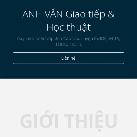
ANH VĂN Giao tiếp &
Học thuật
Dạy kèm từ Sơ cấp đến Cao cấp. Luyện thi IOE, IELTS,
TOEIC, TOEFL
Liên hệ
GIỚI THIỆU