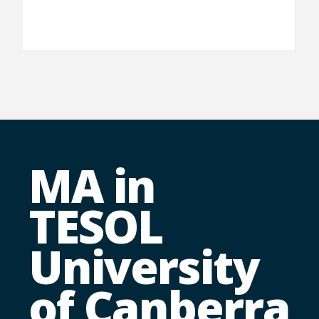
MA in
TESOL
University
of Canberra