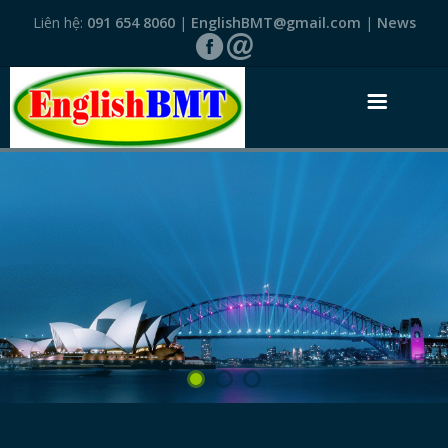
Liên hệ:
091 654 8060
|
EnglishBMT@gmail.com
|
News
TRANG NHẤT
GIỚI THIỆU
VĂN BẰNG