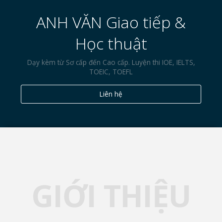
ANH VĂN Giao tiếp &
Học thuật
Dạy kèm từ Sơ cấp đến Cao cấp. Luyện thi IOE, IELTS,
TOEIC, TOEFL
Liên hệ
GIỚI THIỆU