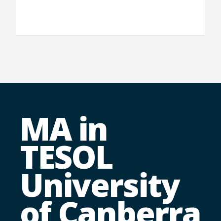
MA in
TESOL
University
of Canberra