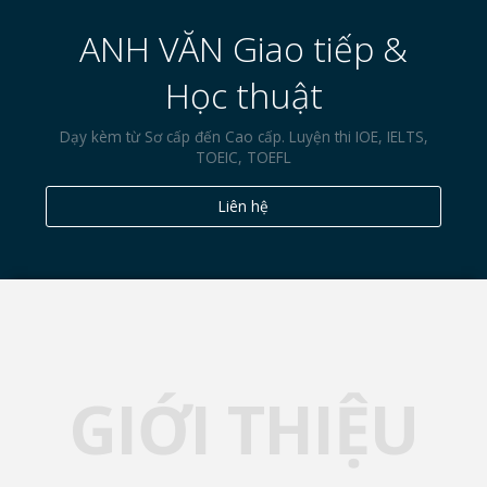
ANH VĂN Giao tiếp &
Học thuật
Dạy kèm từ Sơ cấp đến Cao cấp. Luyện thi IOE, IELTS,
TOEIC, TOEFL
Liên hệ
GIỚI THIỆU