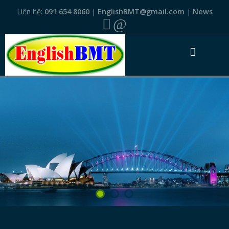
Liên hệ:
091 654 8060
|
EnglishBMT@gmail.com
|
News
TRANG NHẤT
GIỚI THIỆU
VĂN BẰNG