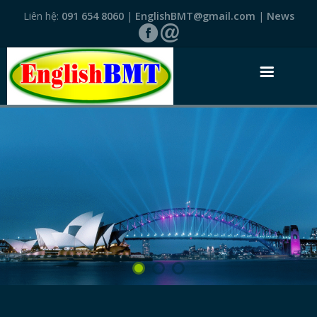
Liên hệ:
091 654 8060
|
EnglishBMT@gmail.com
|
News
TRANG NHẤT
GIỚI THIỆU
VĂN BẰNG