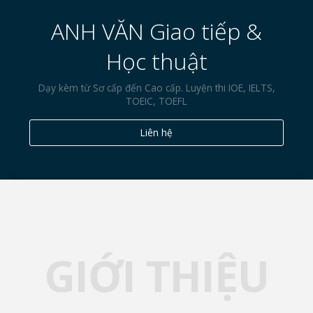
ANH VĂN Giao tiếp &
Học thuật
Dạy kèm từ Sơ cấp đến Cao cấp. Luyện thi IOE, IELTS,
TOEIC, TOEFL
Liên hệ
GIỚI THIỆU