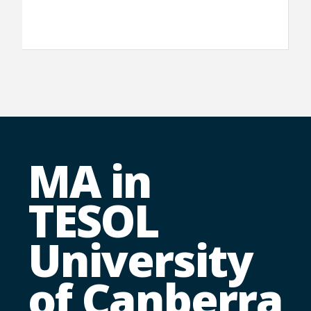
MA in
TESOL
University
of Canberra